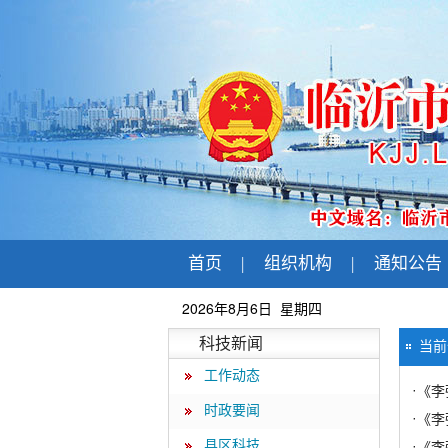
首页
|
组织机构
|
通知公告
2026年8月6日 星期四
科技新闻
当
工作动态
·
《李
时政要闻
·
《李
县区科技
·
《李