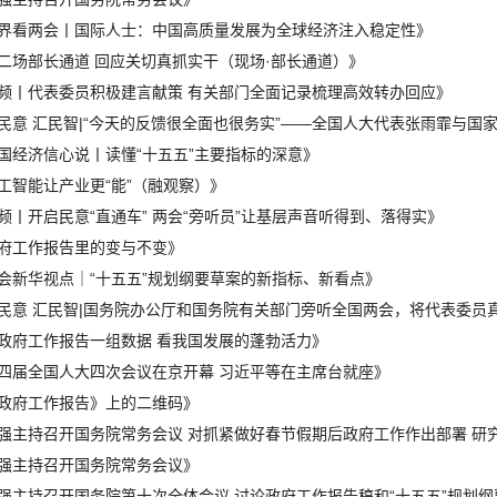
界看两会丨国际人士：中国高质量发展为全球经济注入稳定性》
二场部长通道 回应关切真抓实干（现场·部长通道）》
频丨代表委员积极建言献策 有关部门全面记录梳理高效转办回应》
民意 汇民智|“今天的反馈很全面也很务实”——全国人大代表张雨霏与国家体
国经济信心说丨读懂“十五五”主要指标的深意》
工智能让产业更“能”（融观察）》
频丨开启民意“直通车” 两会“旁听员”让基层声音听得到、落得实》
府工作报告里的变与不变》
会新华视点｜“十五五”规划纲要草案的新指标、新看点》
民意 汇民智|国务院办公厅和国务院有关部门旁听全国两会，将代表委员真知
政府工作报告一组数据 看我国发展的蓬勃活力》
四届全国人大四次会议在京开幕 习近平等在主席台就座》
政府工作报告》上的二维码》
强主持召开国务院常务会议 对抓紧做好春节假期后政府工作作出部署 研究推
强主持召开国务院常务会议》
强主持召开国务院第十次全体会议 讨论政府工作报告稿和“十五五”规划