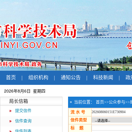
首页
|
组织机构
|
通知公告
|
科技新闻
|
政
2026年8月6日 星期四
局长信箱
当前位置：
首页
>>
公众参与
>>
提交信件
流 水 号
202608060151E730904
信件类型
信件查询
标 题
信件列表