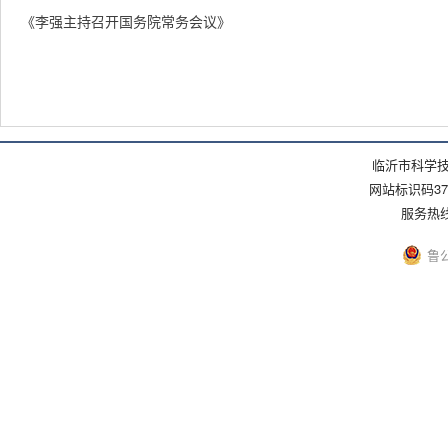
《李强主持召开国务院常务会议》
临沂市科学技
网站标识码371
服务热线：(
鲁公