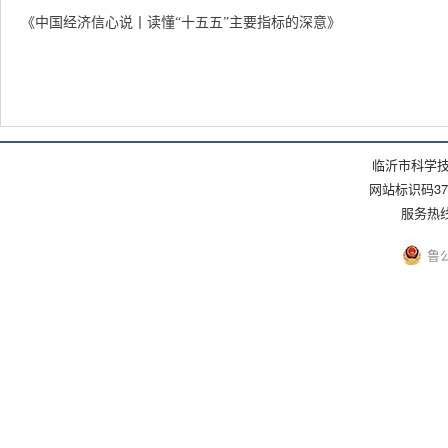
《中国经济信心说丨读懂“十五五”主要指标的深意》
临沂市科学技
网站标识码371
服务热线：(
鲁公