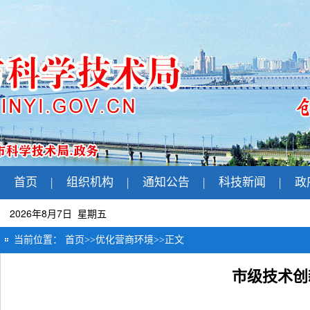
首页
|
组织机构
|
通知公告
|
科技新闻
|
政
2026年8月7日 星期五
当前位置：
首页
>>
优化营商环境
>>
正文
市级技术创