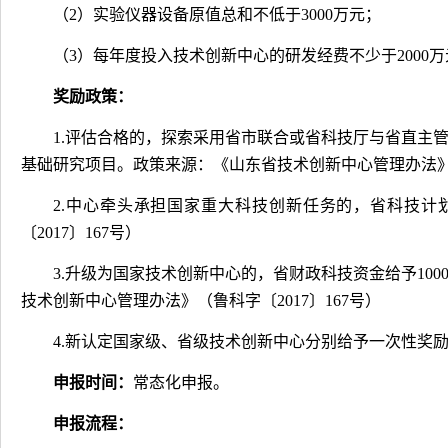
（
2
）实验仪器设备原值总和不低于
3000
万元；
（
3
）每年度投入技术创新中心的研发经费不少于
2000
万
奖励政策：
1.
评估合格的，探索采用省市联合或省科技厅与省直主
基础研究项目。政策来源：《山东省技术创新中心管理办法
2.
中心牵头承担国家重大科技创新任务的，省科技计
〔
2017
〕
167
号）
3.
升级为国家技术创新中心的，省财政科技资金给予
100
技术创新中心管理办法》（鲁科字〔
2017
〕
167
号）
4.
新认定国家级、省级技术创新中心分别给予一次性奖
申报时间：
常态化申报。
申报流程：