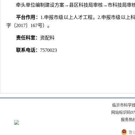
牵头单位编制建设方案
→
县区科技局审核
→
市科技局审
平台作用：
1.
申报市级以上人才工程。
2.
申报市级以上
字〔
2017
〕
167
号）。
责任科室：
资配科
联系电话：
7570023
临沂市科学技
网站标识码371
服务热线：(
鲁公