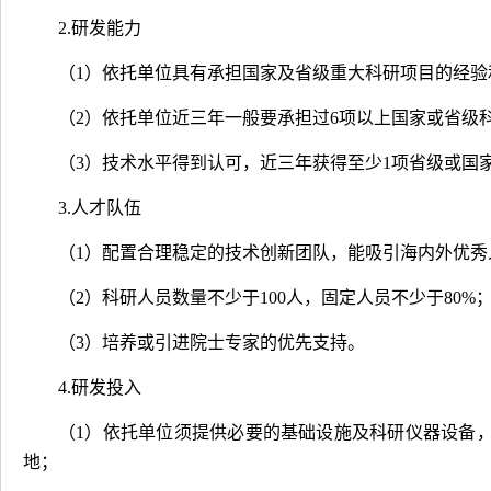
2.
研发能力
（
1
）依托单位具有承担国家及省级重大科研项目的经验
（
2
）依托单位近三年一般要承担过
6
项以上国家或省级
（
3
）技术水平得到认可，近三年获得至少
1
项省级或国
3.
人才队伍
（
1
）配置合理稳定的技术创新团队，能吸引海内外优秀
（
2
）科研人员数量不少于
100
人，固定人员不少于
80%
（
3
）培养或引进院士专家的优先支持。
4.
研发投入
（
1
）依托单位须提供必要的基础设施及科研仪器设备
地；