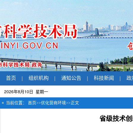
首页
|
组织机构
|
通知公告
|
科技新闻
|
政
2026年8月10日 星期一
当前位置：
首页
>>
优化营商环境
>>
正文
省级技术创