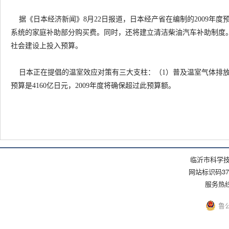
据《日本经济新闻》8月22日报道，日本经产省在编制的2009年
系统的家庭补助部分购买费。同时，还将建立清洁柴油汽车补助制度
社会建设上投入预算。
日本正在提倡的温室效应对策有三大支柱：（1）普及温室气体排放少
预算是4160亿日元，2009年度将确保超过此预算额。
临沂市科学技
网站标识码371
服务热线：(
鲁公