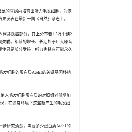
验鼠的耳蜗内培育出听力毛发细胞，为恢
结果发表在最新一期《自然》杂志上。
蒂氏器部分，其上分布着1.5万个到2
现失聪。年龄的增长、长期处于巨大噪音
即使只是部分受损，听力也将有可能永久
发细胞的蛋白质Atoh1的关键基因移植
植入毛发细胞蛋白质的对照组老鼠增加
发现，在通常环境下这些新产生的毛发细
研究清楚，需要多少蛋白质Atoh1的