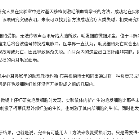
研究人员在实验室中通过基因移植刺激毛细血管增长的方法，成功地在实
。该项研究突破表明，未来可以找到新方法成功治疗人类失聪，相关研究
胞受损，无法传输声音讯号给大脑所致。毛发细胞微细如尘，位于耳蜗内柯
维束后将音波信号转换成电脉冲。医学界一直认为，毛发细胞死亡就会出
现故障或死亡，因此导致逐渐失聪。而耳朵内的这些蛋白质纤维非常脆，
受损的内耳毛发细胞。
中心耳鼻喉学的助理教授约翰·布莱根德博士和同事通过将一种负责形成毛
间是在毛发细胞纤维还没有开始形成之前的几周内。
微镜上仔细研究毛发细胞时发现，实验鼠体内新产生的毛发细胞比那些未
不仅刺激了柯蒂氏器外部细胞的生长，也刺激了其内部细胞的生长。同时也
结果，也就是说，完全有可能用人工方法来恢复受损听力。只是需要进一步