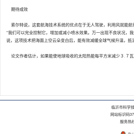
期待成效
索尔特说，这套航海技术系统的优点在于无人驾驶，利用风就能航
“我们可以完全控制它，增加或减小喷水效果。万一出现不良状况，我
说，这项技术把海面上空云朵变白后，能有效减缓全球气候升温，抵
论文作者估计，如果能使地球吸收的太阳热能每平方米减少３.７瓦
临沂市科学技
网站标识码371
服务热线：(
鲁公