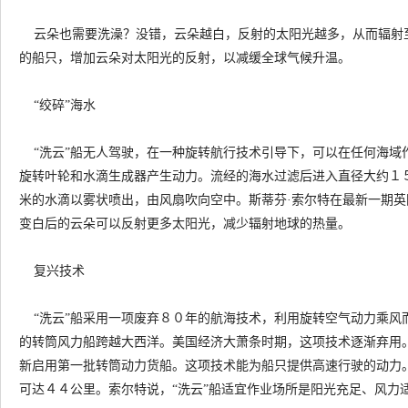
云朵也需要洗澡？没错，云朵越白，反射的太阳光越多，从而辐射至
的船只，增加云朵对太阳光的反射，以减缓全球气候升温。
“绞碎”海水
“洗云”船无人驾驶，在一种旋转航行技术引导下，可以在任何海域作
旋转叶轮和水滴生成器产生动力。流经的海水过滤后进入直径大约１５
米的水滴以雾状喷出，由风扇吹向空中。斯蒂芬·索尔特在最新一期
变白后的云朵可以反射更多太阳光，减少辐射地球的热量。
复兴技术
“洗云”船采用一项废弃８０年的航海技术，利用旋转空气动力乘风而
的转筒风力船跨越大西洋。美国经济大萧条时期，这项技术逐渐弃用。
新启用第一批转筒动力货船。这项技术能为船只提供高速行驶的动力。
可达４４公里。索尔特说，“洗云”船适宜作业场所是阳光充足、风力