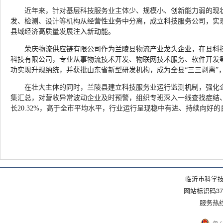
近年来，针对基层科技服务业主体少、规模小、创新能力弱的现
发、检测、设计等机构从经营性业务中分离，成立科技服务公司，实现
县域经济高质量发展注入新动能。
荣庆物流供应链有限公司作为兰陵县物流产业龙头企业，在县科
科技有限公司，专业从事物流技术开发、物联网技术服务、软件开发等
功实现升规纳统，并获批山东省新型研发机构，成为全县“三三剥离”
在壮大主体的同时，兰陵县建立科技服务业运行监测机制，强化
集汇总，对营收异常波动企业及时预警，组织专班深入一线查找症结
长20.32%，高于全市平均水平，行业运行呈现稳中有进、持续向好
临沂市科学技
网站标识码371
服务热线：(