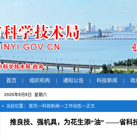
首页
|
组织机构
|
通知公告
|
科技新闻
|
政
2026年8月8日 星期六
当前位置：
首页
>>
科技新闻
>>
工作动态
>>
正文
推良技、强机具，为花生添“油” ——省科