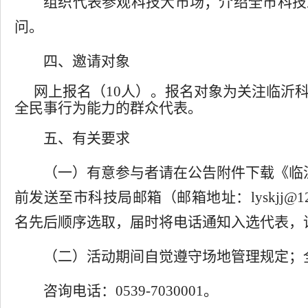
组织代表参观科技大市场；介绍全市科技
问
。
四、邀请对象
网上报名（
1
0
人）。报名对象为关注临沂
全民事行为能力的群众代表。
五、有关要求
（一）有意参与者请在公告附件下载《
临
前
发送至
市科技局
邮箱（邮箱地址：
lyskjj
@1
名先后顺序选取，届时将电话通知入选代表，
（
二
）活动期间自觉遵守场地管理规定；
咨询电话：
0539-7030001
。