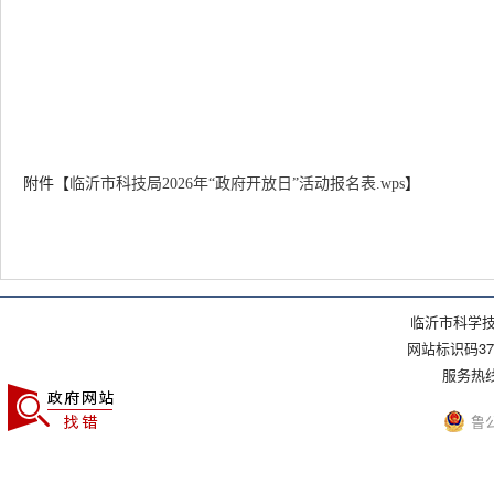
附件【
临沂市科技局2026年“政府开放日”活动报名表.wps
】
临沂市科学技
网站标识码371
服务热线：(
鲁公