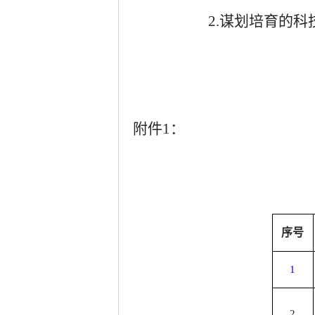
2.
谋划培育的科
附件
1
：
序号
1
2