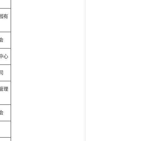
园有
会
中心
司
管理
会