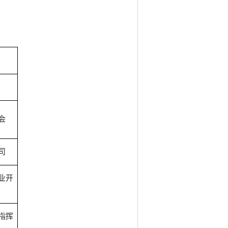
会
司
业开
指挥