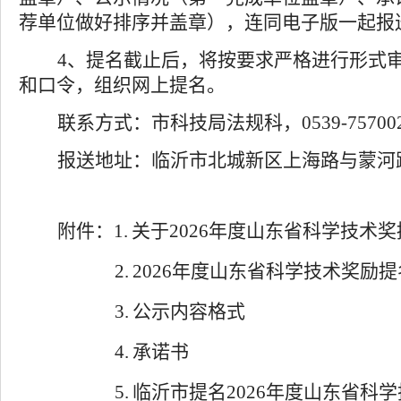
荐单位做好排序
并盖章
），
连同
电子版
一起
报
4
、提名截止后，
将按要求
严格
进行
形式
和口令，组织网上提名。
联系
方式
：市科技局法规科
，
0539-75700
报送
地址：临沂市北城新区上海路与蒙河
附件：
1.
关于
2026
年度山东省科学技术奖
2.
2026
年度山东省科学技术奖励提
3.
公示内容格式
4.
承诺书
5.
临沂市提名
2026
年度山东省科学