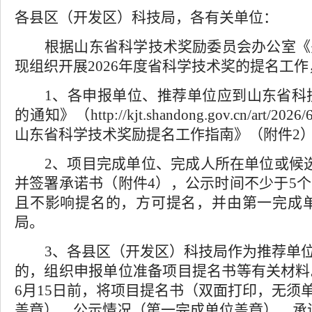
各县区（开发区）科技局，各有关单位：
根据山东省科学技术奖励委员会办公室《
现组织开展
2026
年度
省科学技术奖的提名工作
1
、各申报单位
、
推荐单位应到
山东省科
的通知》（
http://kjt.shandong.gov.cn/art/202
山东省科学技术奖励提名工作指南》（附件
2
2
、项目完成单位、完成人所在单位或候
并签署承诺书（附件
4
）
，
公示时间不少于
5
个
且不影响提名的，方可提名，并由第一完成
局。
3
、各县区（开发区）科技局
作为推荐单
的，组织申报单位
准备项目提名书等有关
材料
6
月
15
日前
，
将项目
提名
书（双面打印
，
无须
盖章）、公示
情况
（第一完成单位盖章）
、
承